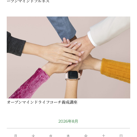
ープンマインドフルネス
オープンマインドライフコーチ養成講座
2026年8月
月
火
水
木
金
土
日