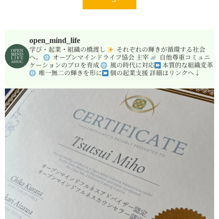
open_mind_life
学び・起業・組織の橋渡し
それぞれの輝きが循環する社会
へ。
オープンマインドライフ協会 主宰
自他尊重コミュニ
ケーションのプロを育成
風の時代に対応
本質的な組織変革
唯一無二の輝きを形に
個の起業支援
詳細はリンクへ↓