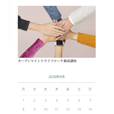
オープンマインドライフコーチ養成講座
2025年9月
月
火
水
木
金
土
日
1
2
3
4
5
6
7
8
9
10
11
12
13
14